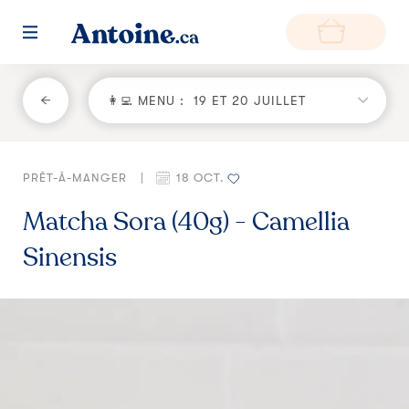
RETOUR
👩‍💻 MENU :
19 ET 20 JUILLET
Fonctionnement
PRÊT-À-MANGER
|
18 OCT.
Environnement
Matcha Sora (40g) - Camellia
Producteurs
Sinensis
Questions et réponses
Zone de livraison