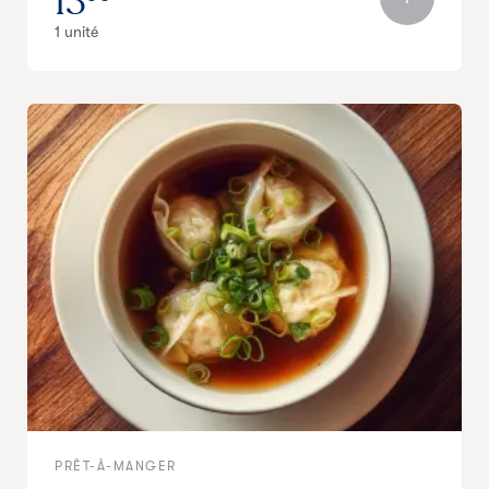
13
1 unité
PRÊT-À-MANGER