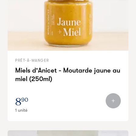
PRÊT-À-MANGER
Miels d'Anicet - Moutarde jaune au
miel (250ml)
8
90
1 unité