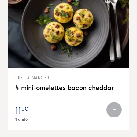
PRÊT-À-MANGER
4 mini-omelettes bacon cheddar
11
90
1 unité