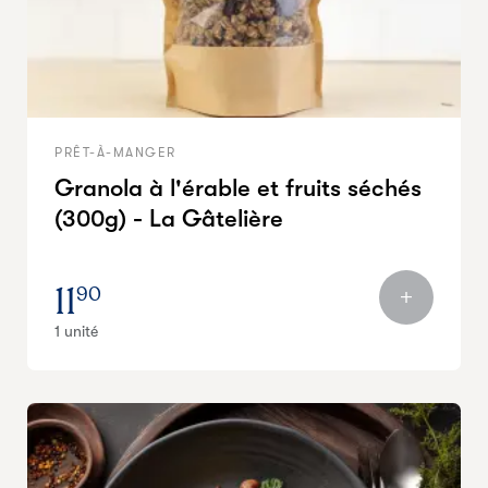
PRÊT-À-MANGER
Granola à l'érable et fruits séchés
(300g) - La Gâtelière
11
90
1 unité