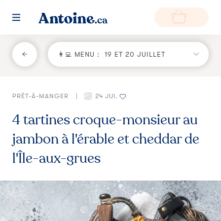
RETOUR
👩‍💻 MENU :
19 ET 20 JUILLET
Fonctionnement
PRÊT-À-MANGER
|
24 JUI.
Environnement
4 tartines croque-monsieur au
Producteurs
jambon à l'érable et cheddar de
Questions et réponses
l'Île-aux-grues
Zone de livraison