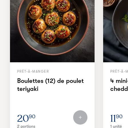
PRÊT-À-MANGER
PRÊT-À-
Boulettes (12) de poulet
4 min
teriyaki
chedd
20
11
90
90
2 portions
1 unité