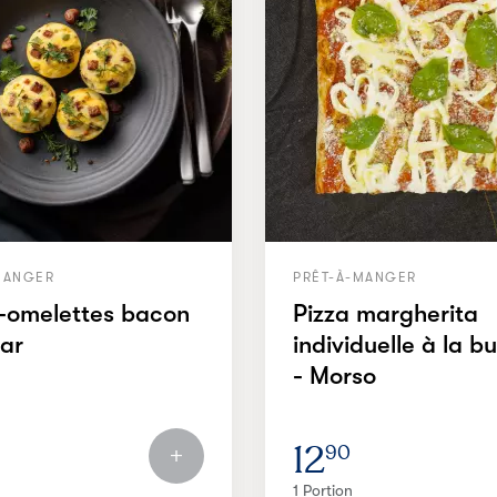
MANGER
PRÊT-À-MANGER
i-omelettes bacon
Pizza margherita
ar
individuelle à la b
- Morso
12
90
1 Portion