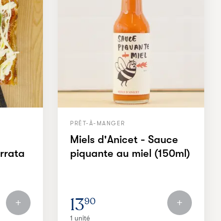
PRÊT-À-MANGER
Miels d'Anicet - Sauce
urrata
piquante au miel (150ml)
13
90
1 unité