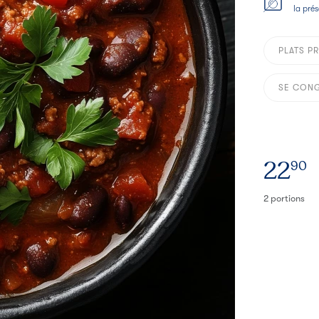
la prés
PLATS P
SE CONG
22
90
2 portions