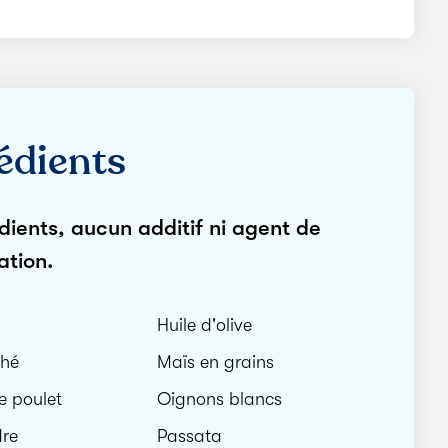
édients
dients, aucun additif ni agent de
ation.
Huile d'olive
ché
Maïs en grains
e poulet
Oignons blancs
dre
Passata