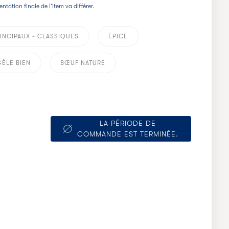
entation finale de l’item va différer.
RINCIPAUX - CLASSIQUES
ÉPICÉ
ÈLE BIEN
BŒUF NATURE
LA PÉRIODE DE
COMMANDE EST TERMINÉE.