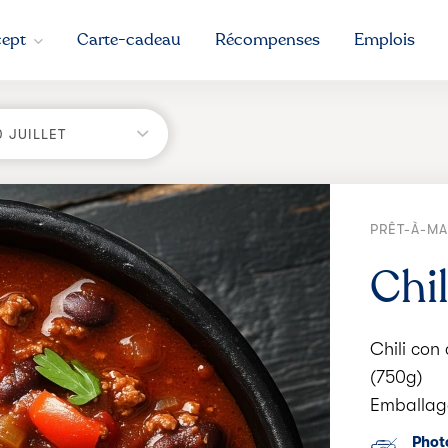
ept
Carte-cadeau
Récompenses
Emplois
0 JUILLET
PRÊT-À-M
Chi
Chili con
(750g)
Emballage
Photo