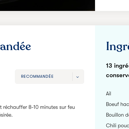
andée
Ingr
13 ingré
conserv
RECOMMANDÉE
RECOMMANDÉE
Ail
RAPIDE
Boeuf ha
t réchauffer 8-10 minutes sur feu
sirée.
Bouillon d
Chili pou