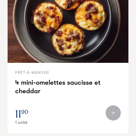
PRÊT-À-MANGER
4 mini-omelettes saucisse et
cheddar
11
90
1 unité