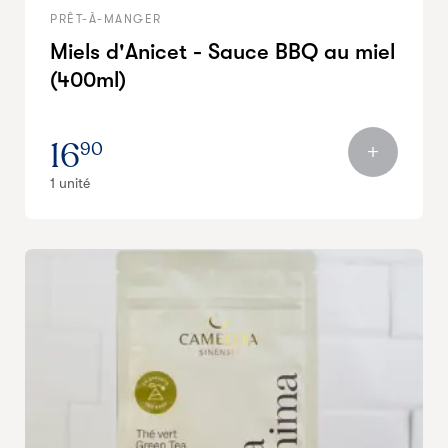
PRÊT-À-MANGER
Miels d'Anicet - Sauce BBQ au miel
(400ml)
16
90
1 unité