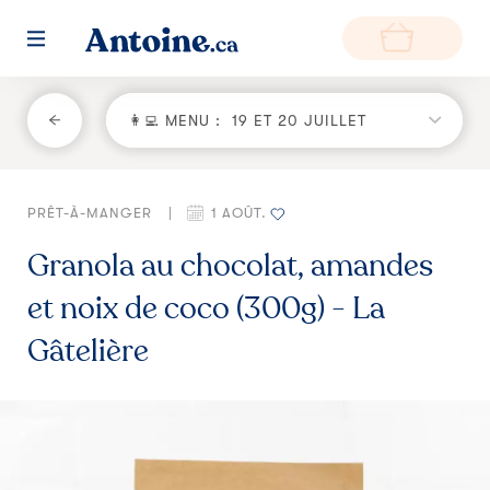
RETOUR
👩‍💻 MENU :
19 ET 20 JUILLET
Fonctionnement
PRÊT-À-MANGER
|
1 AOÛT.
Environnement
Granola au chocolat, amandes
Producteurs
et noix de coco (300g) - La
Questions et réponses
Gâtelière
Zone de livraison