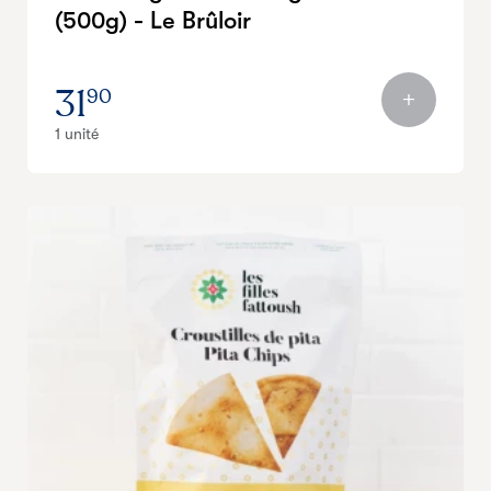
(500g) - Le Brûloir
31
90
1 unité