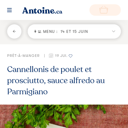
RETOUR
👩‍💻 MENU :
14 ET 15 JUIN
Fonctionnement
PRÊT-À-MANGER
|
19 JUI.
Environnement
Cannellonis de poulet et
Producteurs
prosciutto, sauce alfredo au
Questions et réponses
Parmigiano
Zone de livraison