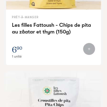
PRÊT-À-MANGER
Les filles Fattoush - Chips de pita
au zâatar et thym (150g)
6
90
1 unité