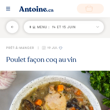
RETOUR
👩‍💻 MENU :
14 ET 15 JUIN
Fonctionnement
PRÊT-À-MANGER
|
19 JUI.
Environnement
Poulet façon coq au vin
Producteurs
Questions et réponses
Zone de livraison