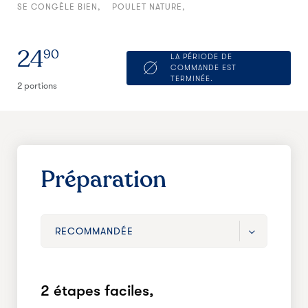
SE CONGÈLE BIEN
POULET NATURE
24
90
LA PÉRIODE DE
COMMANDE EST
TERMINÉE.
2 portions
Préparation
RECOMMANDÉE
RECOMMANDÉE
2 étapes faciles,
RAPIDE