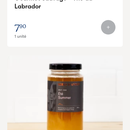
Labrador
7
90
1 unité