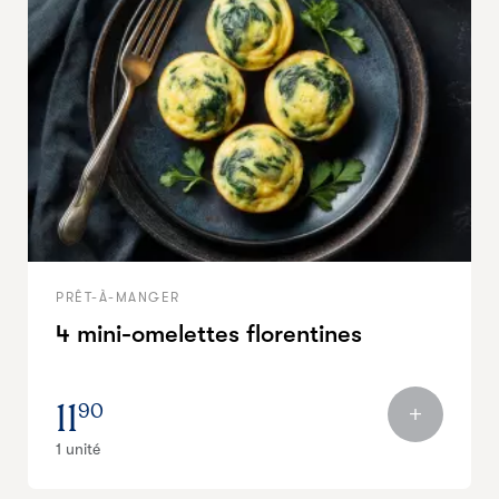
PRÊT-À-MANGER
4 mini-omelettes florentines
11
90
1 unité