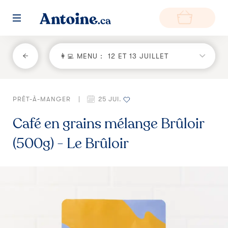
RETOUR
👩‍💻 MENU :
12 ET 13 JUILLET
Fonctionnement
PRÊT-À-MANGER
|
25 JUI.
Environnement
Café en grains mélange Brûloir
Producteurs
(500g) - Le Brûloir
Questions et réponses
Zone de livraison