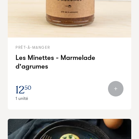
PRÊT-À-MANGER
Les Minettes - Marmelade
d'agrumes
12
50
1 unité