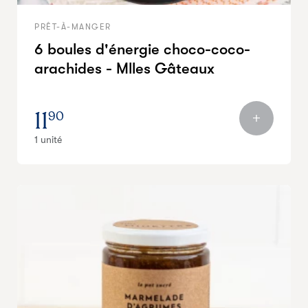
PRÊT-À-MANGER
6 boules d'énergie choco-coco-
arachides - Mlles Gâteaux
11
90
1 unité