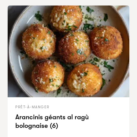
PRÊT-À-MANGER
Arancinis géants al ragù
bolognaise (6)