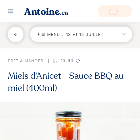
RETOUR
👩‍💻 MENU :
12 ET 13 JUILLET
Fonctionnement
PRÊT-À-MANGER
|
23 JUI.
Environnement
Miels d'Anicet - Sauce BBQ au
Producteurs
miel (400ml)
Questions et réponses
Zone de livraison