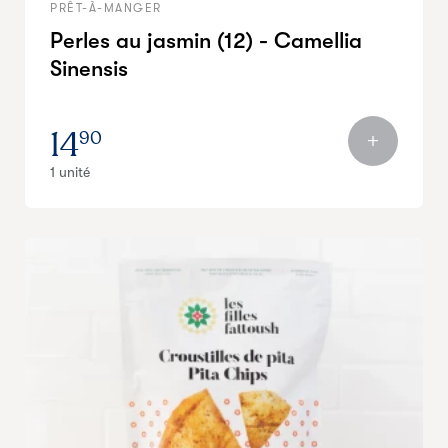
PRÊT-À-MANGER
Perles au jasmin (12) - Camellia
Sinensis
14
90
1 unité