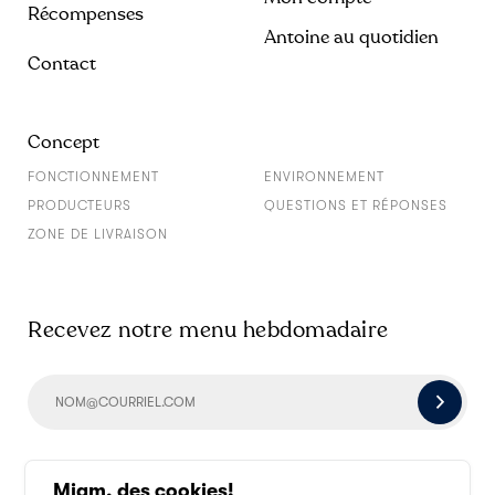
Récompenses
Antoine au quotidien
Contact
Concept
FONCTIONNEMENT
ENVIRONNEMENT
PRODUCTEURS
QUESTIONS ET RÉPONSES
ZONE DE LIVRAISON
Recevez notre menu hebdomadaire
Socialisons un peu
Miam, des cookies!