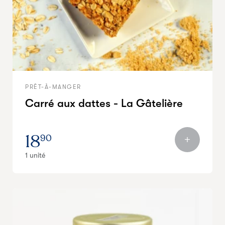
PRÊT-À-MANGER
Carré aux dattes - La Gâtelière
18
90
1 unité