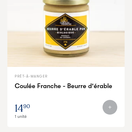
PRÊT-À-MANGER
Coulée Franche - Beurre d'érable
14
90
1 unité