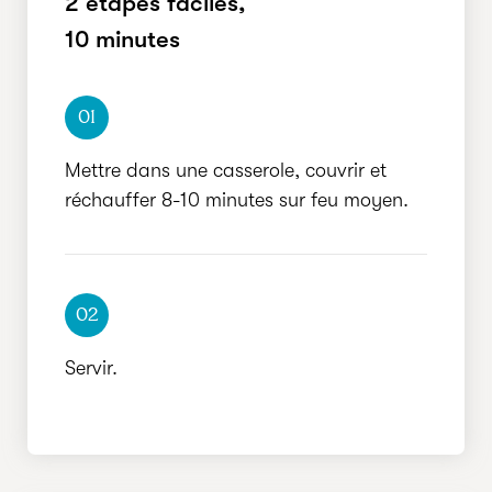
2 étapes faciles,
RAPIDE
10 minutes
01
Mettre dans une casserole, couvrir et
réchauffer 8-10 minutes sur feu moyen.
02
Servir.