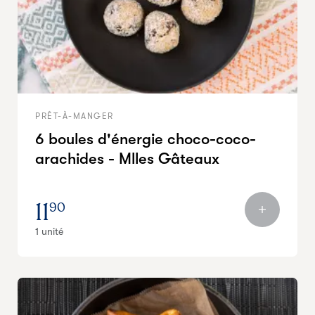
PRÊT-À-MANGER
6 boules d'énergie choco-coco-
arachides - Mlles Gâteaux
11
90
1 unité