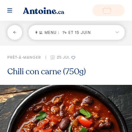
RETOUR
👩‍💻 MENU :
14 ET 15 JUIN
Fonctionnement
PRÊT-À-MANGER
|
25 JUI.
Environnement
Chili con carne (750g)
Producteurs
Questions et réponses
Zone de livraison