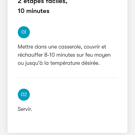
2 étapes faciles,
RAPIDE
10 minutes
01
Mettre dans une casserole, couvrir et
réchauffer 8-10 minutes sur feu moyen
ou jusqu'à la température désirée.
02
Servir.