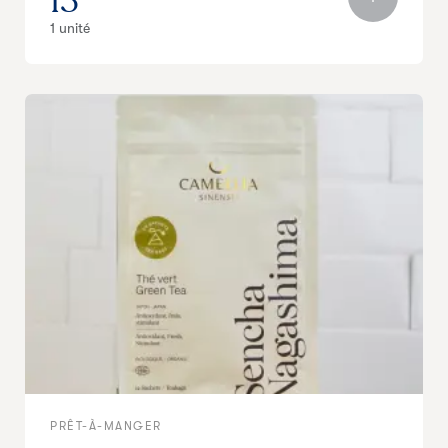
13
1 unité
PRÊT-À-MANGER