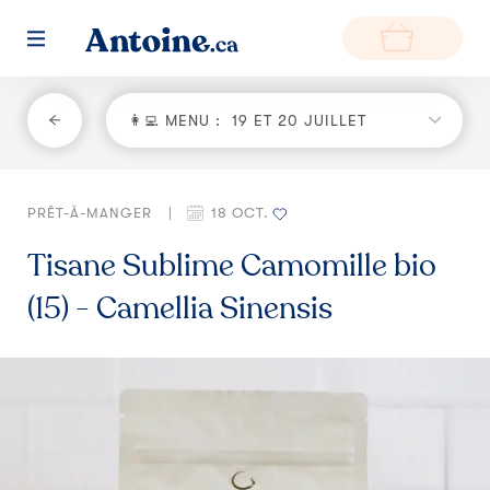
RETOUR
👩‍💻 MENU :
19 ET 20 JUILLET
Fonctionnement
PRÊT-À-MANGER
|
18 OCT.
Environnement
Tisane Sublime Camomille bio
Producteurs
(15) - Camellia Sinensis
Questions et réponses
Zone de livraison