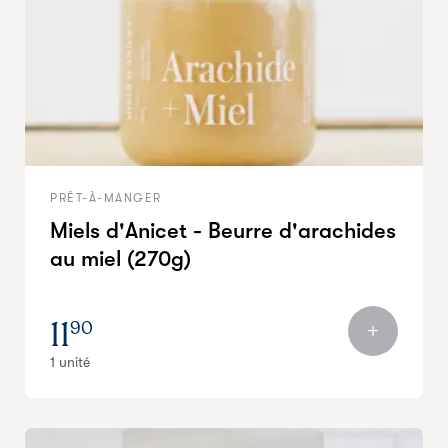
PRÊT-À-MANGER
Miels d'Anicet - Beurre d'arachides
au miel (270g)
11
90
1 unité