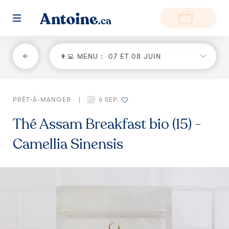
RETOUR
👩‍💻 MENU :
07 ET 08 JUIN
Fonctionnement
PRÊT-À-MANGER
|
6 SEP.
Environnement
Thé Assam Breakfast bio (15) -
Producteurs
Camellia Sinensis
Questions et réponses
Zone de livraison