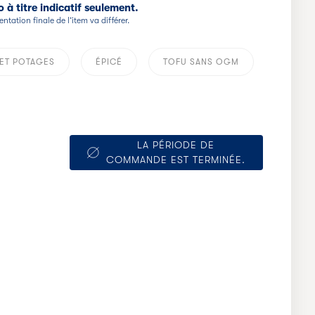
 à titre indicatif seulement.
entation finale de l’item va différer.
ET POTAGES
ÉPICÉ
TOFU SANS OGM
LA PÉRIODE DE
COMMANDE EST TERMINÉE.