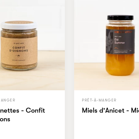
MANGER
PRÊT-À-MANGER
nettes - Confit
Miels d'Anicet - Mi
nons