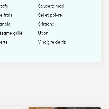
tofu
Sauce tamari
 frais
Sel et poivre
canola
Sriracha
ésame grillé
Udon
erts
Vinaigre de riz