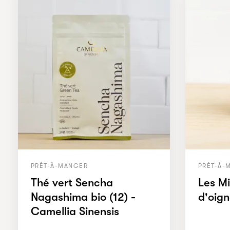
PRÊT-À-MANGER
PRÊT-À-
Thé vert Sencha
Les Mi
Nagashima bio (12) -
d'oig
Camellia Sinensis