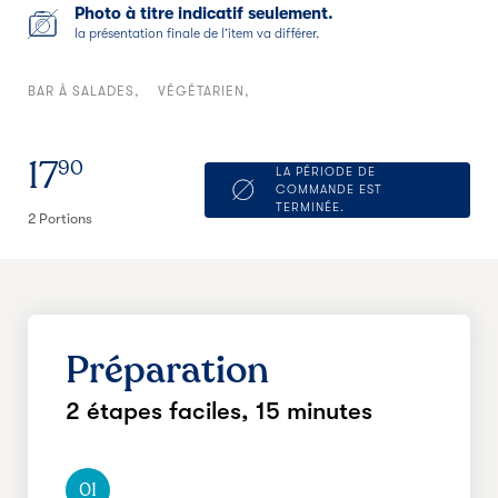
Photo à titre indicatif seulement.
la présentation finale de l’item va différer.
BAR À SALADES
VÉGÉTARIEN
17
90
LA PÉRIODE DE
COMMANDE EST
TERMINÉE.
2 Portions
Préparation
2 étapes faciles,
15 minutes
01