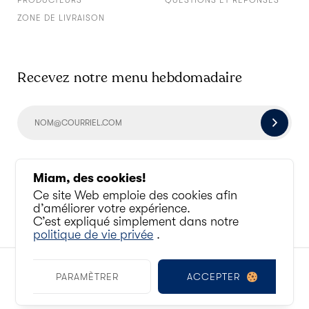
ZONE DE LIVRAISON
Recevez notre menu hebdomadaire
Socialisons un peu
Miam, des cookies!
Ce site Web emploie des cookies afin
d’améliorer votre expérience.
C’est expliqué simplement dans notre
politique de vie privée
.
© ANTOINE AU QUOTIDIEN 2010 - 2026. TOUS
ACCEPTER
PARAMÈTRER
DROITS RÉSERVÉS.
CONFIDENTIALITÉ ET TERMES D’UTILISATION