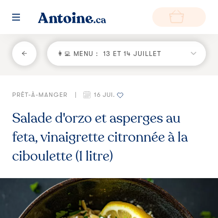
RETOUR
👩‍💻 MENU :
13 ET 14 JUILLET
Fonctionnement
PRÊT-À-MANGER
|
16 JUI.
Environnement
Salade d'orzo et asperges au
Producteurs
feta, vinaigrette citronnée à la
Questions et réponses
ciboulette (1 litre)
Zone de livraison