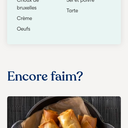
Choux de
Sel et poivre
bruxelles
Tarte
Crème
Oeufs
Encore faim?