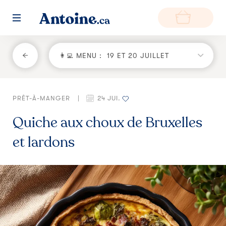
RETOUR
👩‍💻 MENU :
19 ET 20 JUILLET
Fonctionnement
PRÊT-À-MANGER
|
24 JUI.
Environnement
Quiche aux choux de Bruxelles
Producteurs
et lardons
Questions et réponses
Zone de livraison