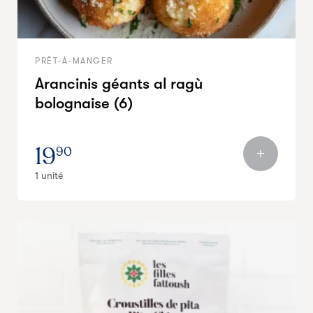
PRÊT-À-MANGER
Arancinis géants al ragù
bolognaise (6)
19
90
1 unité