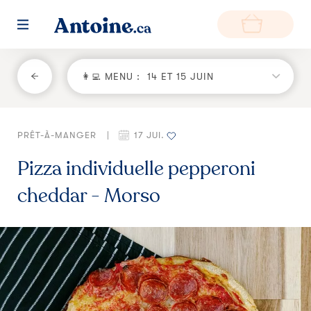
RETOUR
👩‍💻 MENU :
14 ET 15 JUIN
Fonctionnement
PRÊT-À-MANGER
|
17 JUI.
Environnement
Pizza individuelle pepperoni
Producteurs
cheddar - Morso
Questions et réponses
Zone de livraison