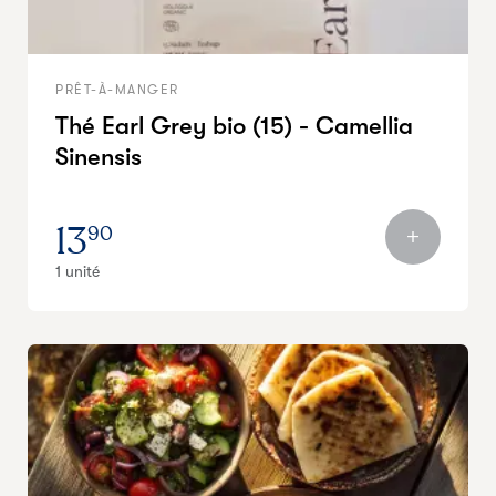
PRÊT-À-MANGER
Thé Earl Grey bio (15) - Camellia
Sinensis
13
90
1 unité