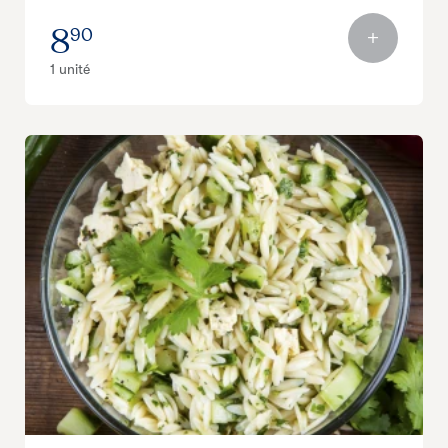
8
90
1 unité