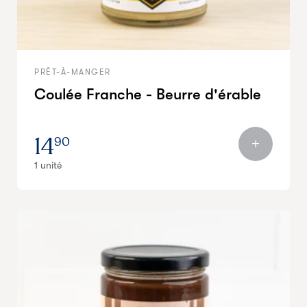
PRÊT-À-MANGER
Coulée Franche - Beurre d'érable
14
90
1 unité