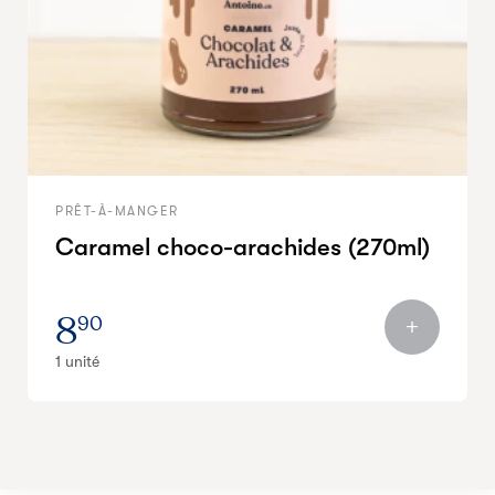
PRÊT-À-MANGER
Caramel choco-arachides (270ml)
8
90
1 unité