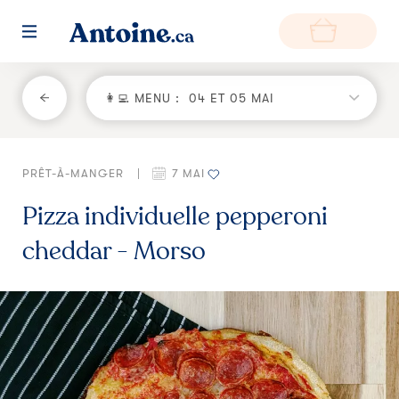
RETOUR
👩‍💻 MENU :
04 ET 05 MAI
Fonctionnement
PRÊT-À-MANGER
|
7 MAI
Environnement
Pizza individuelle pepperoni
Producteurs
cheddar - Morso
Questions et réponses
Zone de livraison