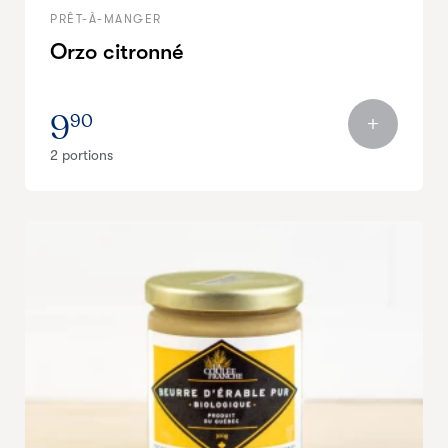
PRÊT-À-MANGER
Orzo citronné
9
90
2 portions