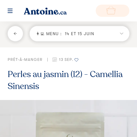
RETOUR
👩‍💻 MENU :
14 ET 15 JUIN
Fonctionnement
PRÊT-À-MANGER
|
13 SEP.
Environnement
Perles au jasmin (12) - Camellia
Producteurs
Sinensis
Questions et réponses
Zone de livraison