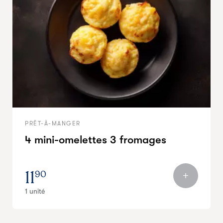
PRÊT-À-MANGER
4 mini-omelettes 3 fromages
11
90
1 unité