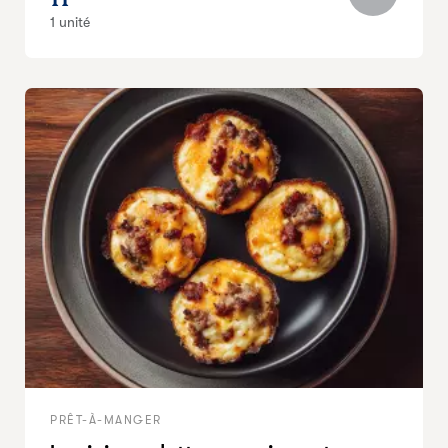
1 unité
PRÊT-À-MANGER