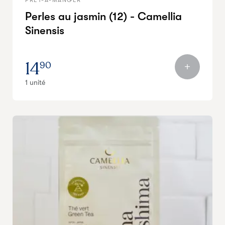
PRÊT-À-MANGER
Perles au jasmin (12) - Camellia
Sinensis
14
90
1 unité