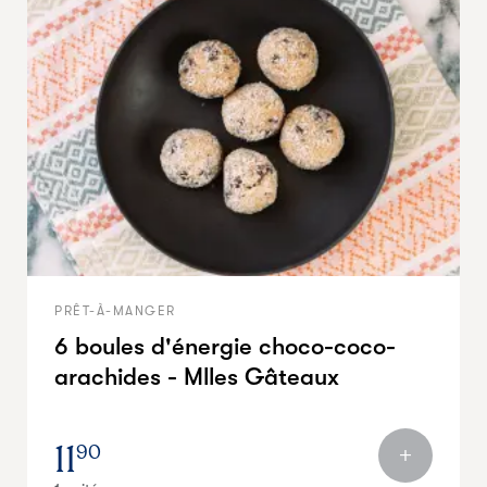
PRÊT-À-MANGER
6 boules d'énergie choco-coco-
arachides - Mlles Gâteaux
11
90