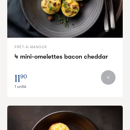
PRÊT-À-MANGER
4 mini-omelettes bacon cheddar
11
90
1 unité