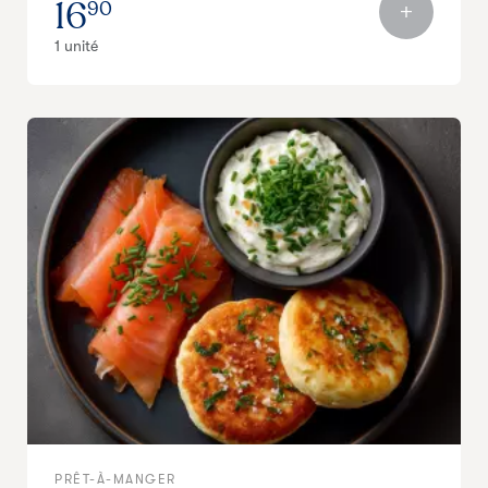
16
90
1 unité
PRÊT-À-MANGER