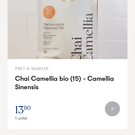
PRÊT-À-MANGER
Chai Camellia bio (15) - Camellia
Sinensis
13
90
1 unité