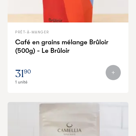
PRÊT-À-MANGER
Café en grains mélange Brûloir
(500g) - Le Brûloir
31
90
1 unité