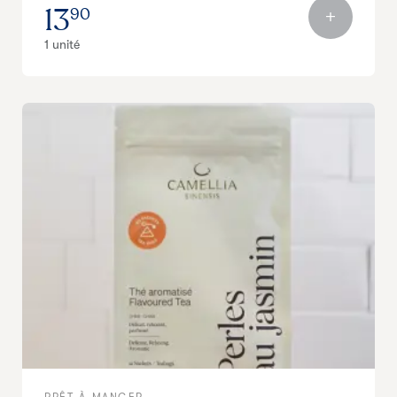
13
90
1 unité