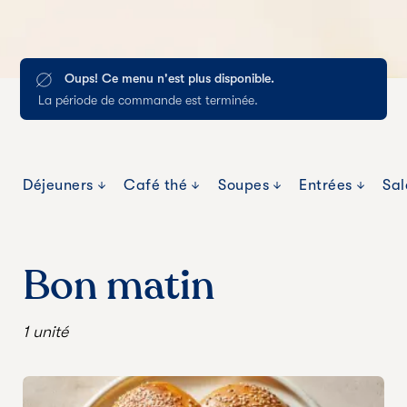
Oups! Ce menu n'est plus disponible.
La période de commande est terminée.
Déjeuners
Café thé
Soupes
Entrées
Sal
Bon matin
1 unité