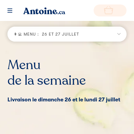
Déjeuners
Café thé
Soupes
Entrées
Sa
RETOUR
👩‍💻 MENU :
26 ET 27 JUILLET
Fonctionnement
Environnement
Menu
de la semaine
Producteurs
Questions et réponses
Livraison le dimanche 26 et le lundi 27 juillet
Zone de livraison