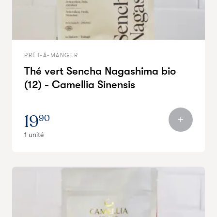
PRÊT-À-MANGER
Thé vert Sencha Nagashima bio
(12) - Camellia Sinensis
19
90
1 unité