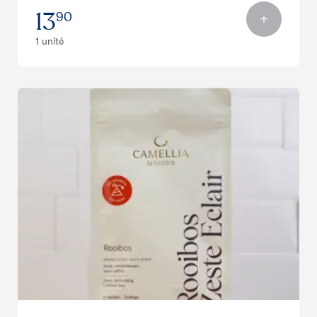
13
90
1 unité