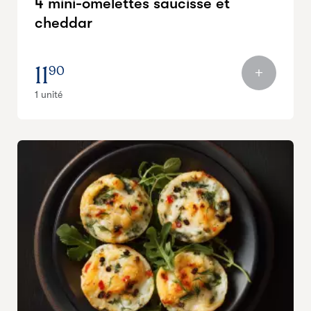
4 mini-omelettes saucisse et
cheddar
11
90
1 unité