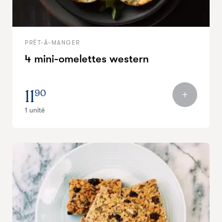
PRÊT-À-MANGER
4 mini-omelettes western
11
90
1 unité