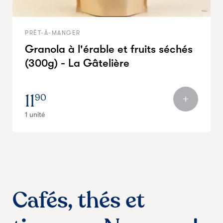
PRÊT-À-MANGER
Granola à l'érable et fruits séchés
(300g) - La Gâtelière
11
90
1 unité
Cafés, thés et