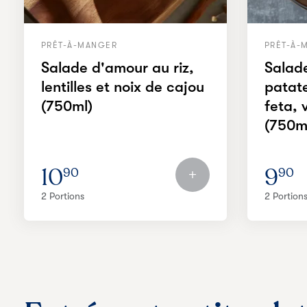
PRÊT-À-MANGER
PRÊT-À-
Salade d'amour au riz,
Salad
lentilles et noix de cajou
patate
(750ml)
feta, 
(750m
10
9
90
90
2 Portions
2 Portion