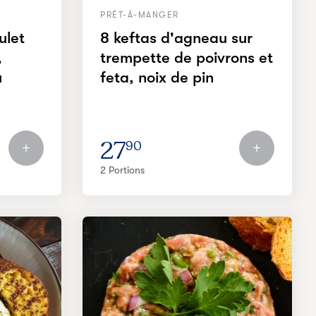
PRÊT-À-MANGER
ulet
8 keftas d'agneau sur
,
trempette de poivrons et
u
feta, noix de pin
27
90
2 Portions