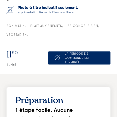
Photo à titre indicatif seulement.
la présentation finale de l’item va différer.
BON MATIN
PLAIT AUX ENFANTS
SE CONGÈLE BIEN
VÉGÉTARIEN
11
90
LA PÉRIODE DE
COMMANDE EST
TERMINÉE.
1 unité
Préparation
1 étape facile,
Aucune