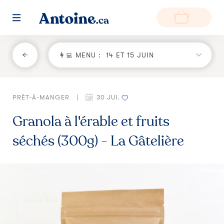
RETOUR
👩‍💻 MENU :
14 ET 15 JUIN
Fonctionnement
PRÊT-À-MANGER
|
30 JUI.
Environnement
Granola à l'érable et fruits
Producteurs
séchés (300g) - La Gâtelière
Questions et réponses
Zone de livraison