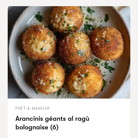
PRÊT-À-MANGER
Arancinis géants al ragù
bolognaise (6)