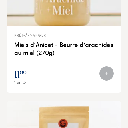
PRÊT-À-MANGER
Miels d'Anicet - Beurre d'arachides
au miel (270g)
11
90
1 unité