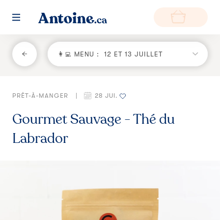
RETOUR
👩‍💻 MENU :
12 ET 13 JUILLET
Fonctionnement
PRÊT-À-MANGER
|
28 JUI.
Environnement
Gourmet Sauvage - Thé du
Producteurs
Labrador
Questions et réponses
Zone de livraison