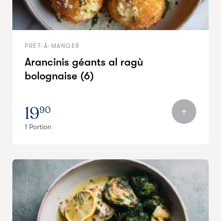
PRÊT-À-MANGER
Arancinis géants al ragù
bolognaise (6)
19
90
1 Portion