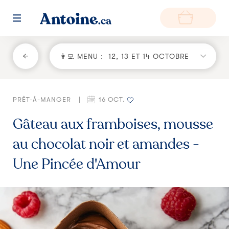
RETOUR
👩‍💻 MENU :
12, 13 ET 14 OCTOBRE
Fonctionnement
PRÊT-À-MANGER
|
16 OCT.
Environnement
Gâteau aux framboises, mousse
Producteurs
au chocolat noir et amandes -
Questions et réponses
Une Pincée d'Amour
Zone de livraison