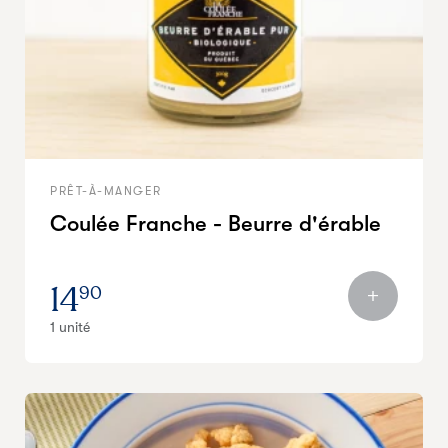
PRÊT-À-MANGER
Coulée Franche - Beurre d'érable
14
90
1 unité