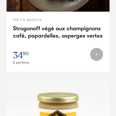
PRÊT-À-MANGER
Strogonoff végé aux champignons
café, papardelles, asperges vertes
34
90
2 portions