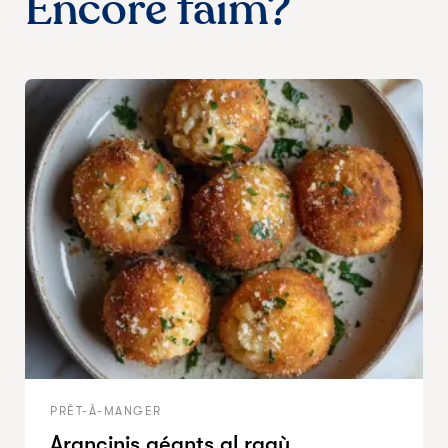
Encore faim?
PRÊT-À-MANGER
Arancinis géants al ragù