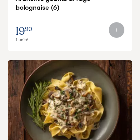
bolognaise (6)
19
90
1 unité