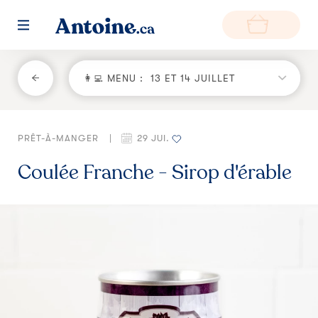
RETOUR
👩‍💻 MENU :
13 ET 14 JUILLET
Fonctionnement
PRÊT-À-MANGER
|
29 JUI.
Environnement
Coulée Franche - Sirop d'érable
Producteurs
Questions et réponses
Zone de livraison