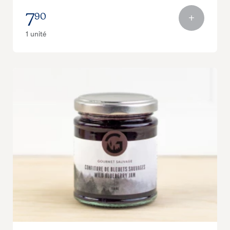
7
90
1 unité