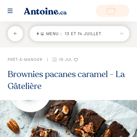
RETOUR
👩‍💻 MENU :
13 ET 14 JUILLET
Fonctionnement
PRÊT-À-MANGER
|
18 JUI.
Environnement
Brownies pacanes caramel - La
Producteurs
Gâtelière
Questions et réponses
Zone de livraison