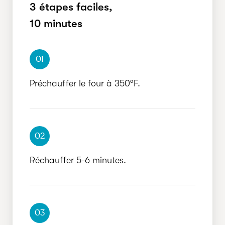
3 étapes faciles,
RAPIDE
10 minutes
01
Préchauffer le four à 350°F.
02
Réchauffer 5-6 minutes.
03