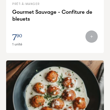
PRÊT-À-MANGER
Gourmet Sauvage - Confiture de
bleuets
7
90
1 unité