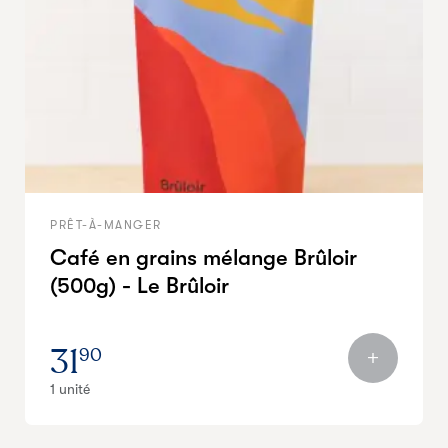
PRÊT-À-MANGER
Café en grains mélange Brûloir
(500g) - Le Brûloir
31
90
1 unité