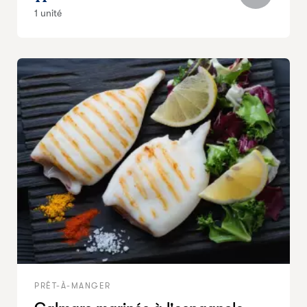
1 unité
PRÊT-À-MANGER