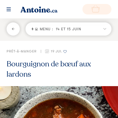
RETOUR
👩‍💻 MENU :
14 ET 15 JUIN
Fonctionnement
PRÊT-À-MANGER
|
19 JUI.
Environnement
Bourguignon de bœuf aux
Producteurs
lardons
Questions et réponses
Zone de livraison