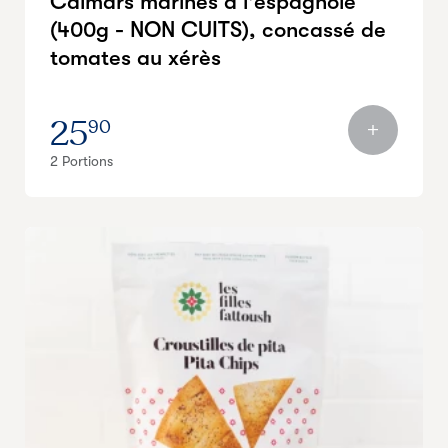
Calmars marinés à l'espagnole
(400g - NON CUITS), concassé de
tomates au xérès
25
90
2 Portions