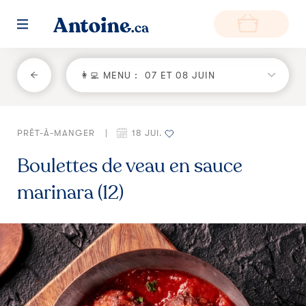
RETOUR
👩‍💻 MENU :
07 ET 08 JUIN
Fonctionnement
PRÊT-À-MANGER
|
18 JUI.
Environnement
Boulettes de veau en sauce
Producteurs
marinara (12)
Questions et réponses
Zone de livraison