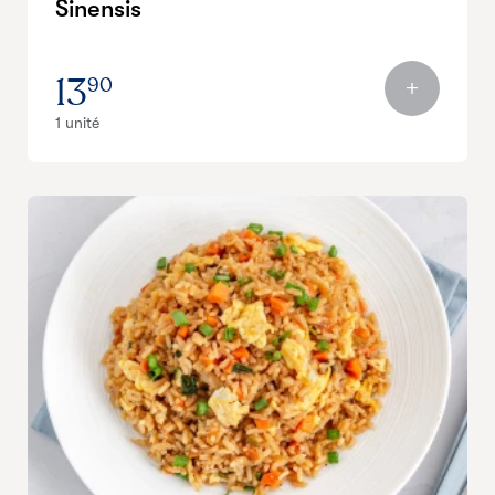
Sinensis
13
90
1 unité