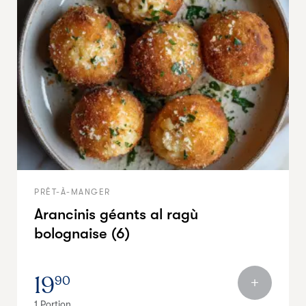
PRÊT-À-MANGER
Arancinis géants al ragù
bolognaise (6)
19
90
1 Portion