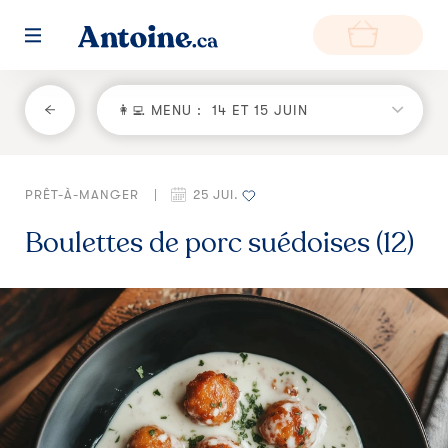
RETOUR
👩‍💻 MENU :
14 ET 15 JUIN
Fonctionnement
PRÊT-À-MANGER
|
25 JUI.
Environnement
Boulettes de porc suédoises (12)
Producteurs
Questions et réponses
Zone de livraison