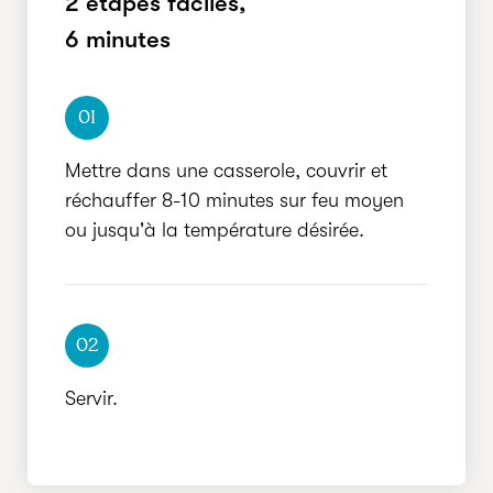
2 étapes faciles,
RAPIDE
6 minutes
01
Mettre dans une casserole, couvrir et
réchauffer 8-10 minutes sur feu moyen
ou jusqu'à la température désirée.
02
Servir.