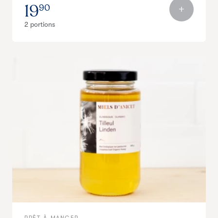
19
90
2 portions
PRÊT-À-MANGER