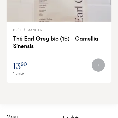
PRÊT-À-MANGER
Thé Earl Grey bio (15) - Camellia
Sinensis
13
90
1 unité
Menu
Emplois