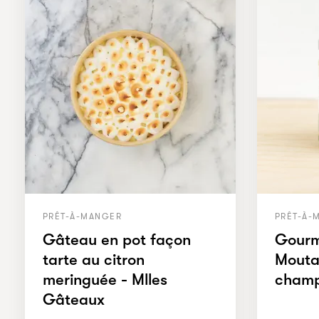
PRÊT-À-MANGER
PRÊT-À-
Gâteau en pot façon
Gourm
tarte au citron
Mouta
meringuée - Mlles
champ
Gâteaux