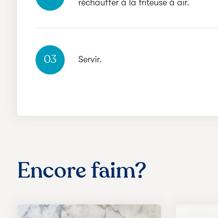
réchauffer à la friteuse à air.
03
Servir.
Encore faim?