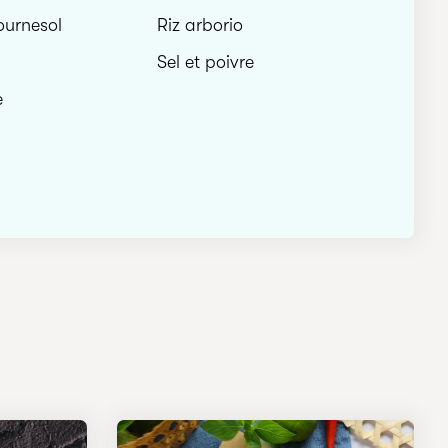
ournesol
Riz arborio
Sel et poivre
e