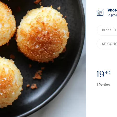
Photo
la prés
PIZZA ET
SE CONG
19
90
1 Portion