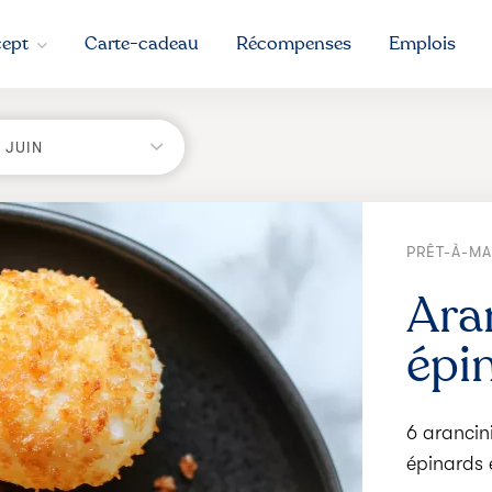
ept
Carte-cadeau
Récompenses
Emplois
5 JUIN
PRÊT-À-M
Ara
épin
6 arancini
épinards e