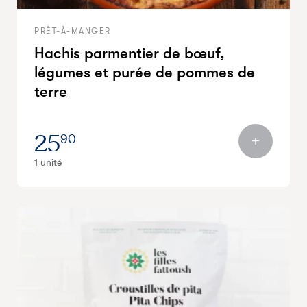
PRÊT-À-MANGER
Hachis parmentier de bœuf,
légumes et purée de pommes de
terre
25
90
1 unité