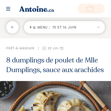
RETOUR
👩‍💻 MENU :
15 ET 16 JUIN
Fonctionnement
PRÊT-À-MANGER
|
22 JUI.
Environnement
8 dumplings de poulet de Mlle
Producteurs
Dumplings, sauce aux arachides
Questions et réponses
Zone de livraison