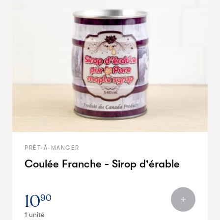
PRÊT-À-MANGER
Coulée Franche - Sirop d'érable
10
90
1 unité