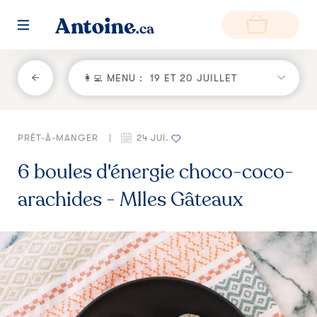
RETOUR
👩‍💻 MENU :
19 ET 20 JUILLET
Fonctionnement
PRÊT-À-MANGER
|
24 JUI.
Environnement
6 boules d'énergie choco-coco-
Producteurs
arachides - Mlles Gâteaux
Questions et réponses
Zone de livraison