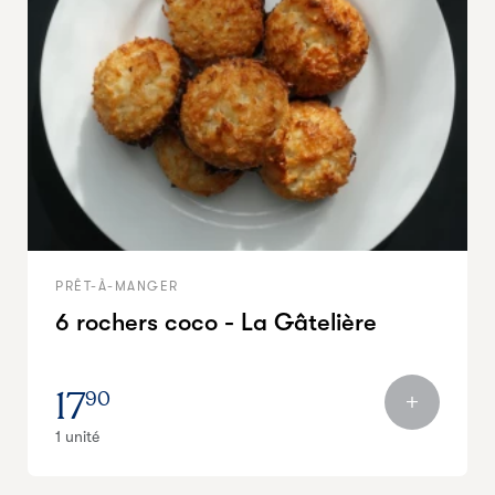
PRÊT-À-MANGER
6 rochers coco - La Gâtelière
17
90
1 unité