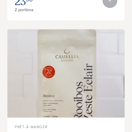
23
2 portions
PRÊT-À-MANGER