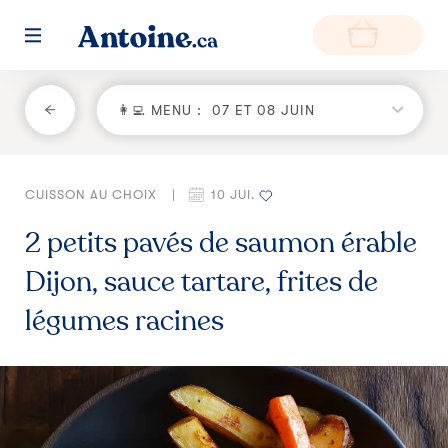
RETOUR
👩‍💻 MENU :
07 ET 08 JUIN
Fonctionnement
CUISSON AU CHOIX
|
10 JUI.
Environnement
2 petits pavés de saumon érable
Producteurs
Dijon, sauce tartare, frites de
Questions et réponses
légumes racines
Zone de livraison