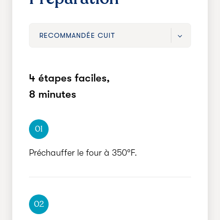
RECOMMANDÉE CUIT
RECOMMANDÉE CUIT
4 étapes faciles,
RAPIDE CUIT
8 minutes
NON CUIT
01
Préchauffer le four à 350°F.
02