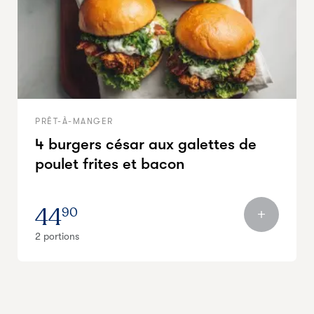
PRÊT-À-MANGER
4 burgers césar aux galettes de
poulet frites et bacon
44
90
2 portions